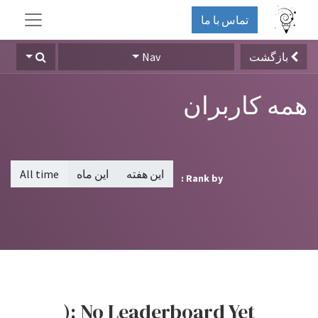
تماس با ما
بازگشت
Nav
همه کاربران
این هفته
این ماه
All time
Rank by :
No Leaderboard Yet :(